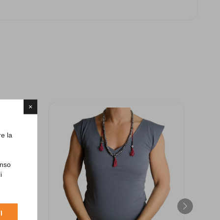
×
re la
enso
i
I