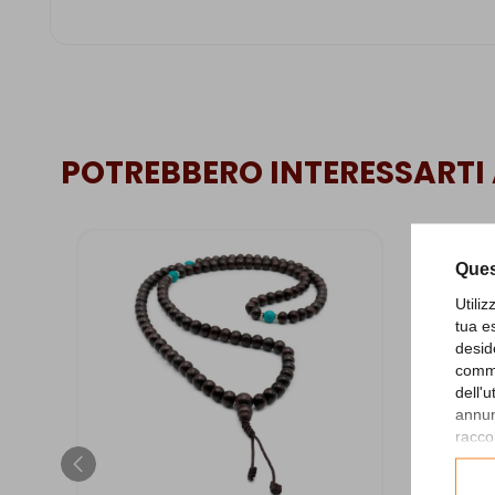
POTREBBERO INTERESSARTI
Ques
Utili
tua e
desid
comme
dell'
annunc
raccol
Consu