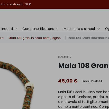
ini a partire da 70 €
Incensi
Campane tibetane
Maschere e simboli
Og
la
Mala 108 grani in osso, semi, legno,...
Mala 108 Grani Tibetano in o
PAM007
Mala 108 Grani
45,00 €
TASSE INCLUSE
Mala 108 Grani in Osso con inser
e pasta di Turchese, prodotto d
e mutevole di tutti gli element
cambiamento continuo. Compr