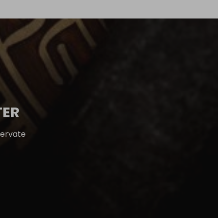
TER
servate