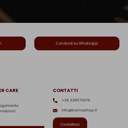
n
Condividi su Whatsapp
R CARE
CONTATTI
+39 3381170979
pagamento
info@karmashop.it
ondizioni
Contattaci