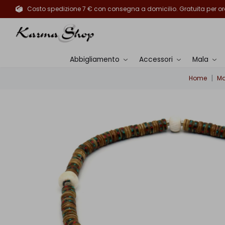
Costo spedizione 7 € con consegna a domicilio. Gratuita per ord
Abbigliamento
Accessori
Mala
Home
Ma