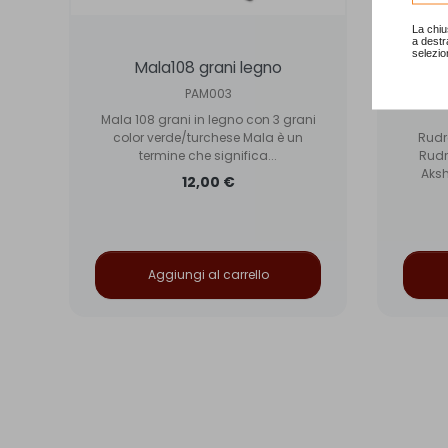
La chiu
a destr
selezio
Mala108 grani legno
Mala 
PAM003
Mala 108 grani in legno con 3 grani
color verde/turchese Mala è un
Rudr
termine che significa...
Rudr
Aksh
12,00 €
Aggiungi al carrello