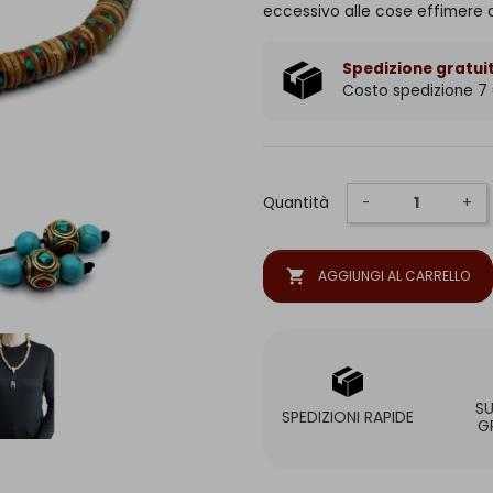
eccessivo alle cose effimere d
Spedizione gratuit
Costo spedizione 7
Quantità
-
+
shopping_cart
AGGIUNGI AL CARRELLO
S
SPEDIZIONI RAPIDE
G