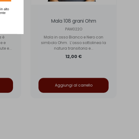
in alto
ente
 Rosa
Mala 108 grani Ohm
PAM022O
a è
Mala in osso Bianco e Nero con
e e
simbolo Ohm. L’osso sottolinea la
Ma
te e...
natura transitoria e...
pi
12,00 €
Aggiungi al carrello