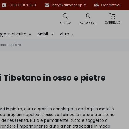
+39 3381170979
info@karmashop.it
Contattaci
CARRELLO
CERCA
ACCOUNT
getti di culto
Mobili
Altro
sso e pietre
 Tibetano in osso e pietre
ti in pietra, guru e grani in conchiglia e dettagli in metallo
a artigiani nepalesi. L’osso sottolinea la natura transitoria
i dell’esistenza. Nulla è permanente, tutto è soggetto a
endere l’impermanenza aiuta a non attaccarsi in modo