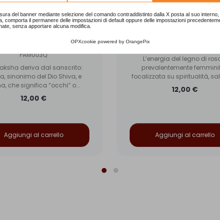
sura del banner mediante selezione del comando contraddistinto dalla X posta al suo interno, 
a, comporta il permanere delle impostazioni di default oppure delle impostazioni precedentem
nate, senza apportare alcuna modifica.
108 grani semi di Rudra e
Mala 108 grani legno di
nodi
OPXcookie
powered by
OrangePix
PAM004
PAM003Q
L’energia del legno di ros
aksha deriva dal sanscrito:
prevalentemente femminil
a, sinonimo del Dio Shiva, e
focalizzata su spiritualità, salu
a, che significa “occhi” o...
12,00 €
12,00 €
Aggiungi al carrello
Aggiungi al carrello