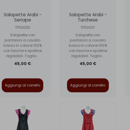
Salopette Arabi -
Salopette Arabi -
Senape
Turchese
TPS003S
TPS003T
Salopette con
Salopette con
pantaloni a cavallo
pantaloni a cavallo
basso in cotone 100%
basso in cotone 100%
con tasche e spalline
con tasche e spalline
regolabili. Taglia...
regolabili. Taglia...
45,00 €
45,00 €
Aggiungi al carrello
Aggiungi al carrello