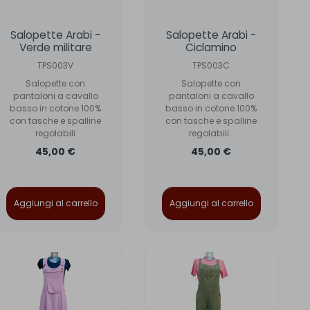
Salopette Arabi -
Salopette Arabi -
Verde militare
Ciclamino
TPS003V
TPS003C
Salopette con
Salopette con
pantaloni a cavallo
pantaloni a cavallo
basso in cotone 100%
basso in cotone 100%
con tasche e spalline
con tasche e spalline
regolabili
regolabili.
45,00 €
45,00 €
Aggiungi al carrello
Aggiungi al carrello