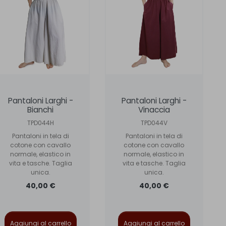
Pantaloni Larghi -
Pantaloni Larghi -
Bianchi
Vinaccia
TPD044H
TPD044V
Pantaloni in tela di
Pantaloni in tela di
cotone con cavallo
cotone con cavallo
normale, elastico in
normale, elastico in
vita e tasche. Taglia
vita e tasche. Taglia
unica.
unica.
40,00 €
40,00 €
Aggiungi al carrello
Aggiungi al carrello