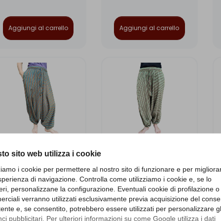
Aggiungi al carrello
Aggiungi al carrello
to sito web utilizza i cookie
Pantaloni Arabi
Pantaloni Arabi
zziamo i cookie per permettere al nostro sito di funzionare e per migliora
righe
righe
sperienza di navigazione. Controlla come utilizziamo i cookie e, se lo
eri, personalizzane la configurazione. Eventuali cookie di profilazione o
TPD041B
TPD041V
rciali verranno utilizzati esclusivamente previa acquisizione del cons
Pantaloni in cotone,
Pantaloni in cotone,
utente e, se consentito, potrebbero essere utilizzati per personalizzare gl
cavallo basso,
cavallo basso,
i pubblicitari. Per ulteriori informazioni su come Google utilizza i dati
elastico in vita e
elastico in vita e