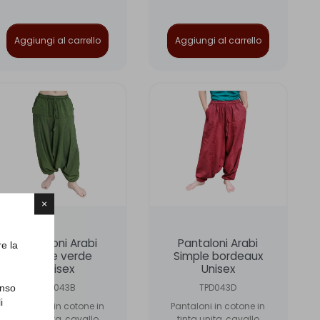
Aggiungi al carrello
Aggiungi al carrello
×
Pantaloni Arabi
Pantaloni Arabi
re la
Simple verde
Simple bordeaux
Unisex
Unisex
TPD043B
TPD043D
enso
i
Pantaloni in cotone in
Pantaloni in cotone in
tinta unita, cavallo
tinta unita, cavallo