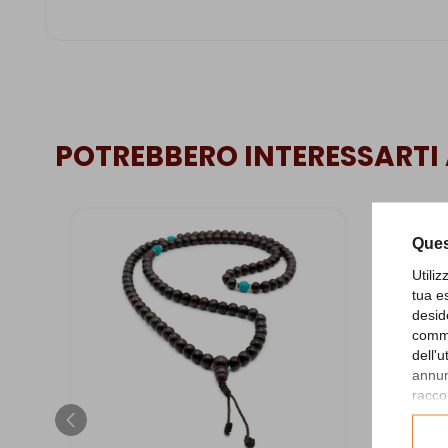
POTREBBERO INTERESSARTI
Ques
Utili
tua e
desid
comme
dell'
annunc
raccol
Consu