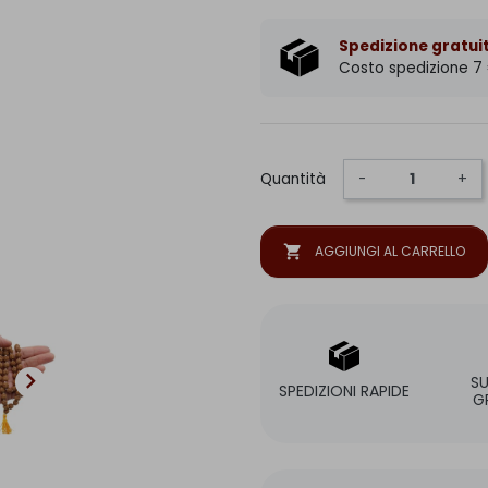
Spedizione gratuit
Costo spedizione 7
Quantità
-
+
shopping_cart
AGGIUNGI AL CARRELLO

S
SPEDIZIONI RAPIDE
G