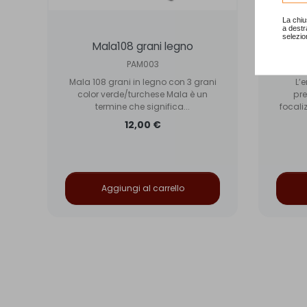
La chiu
a destr
selezio
Mala108 grani legno
Mala
PAM003
Mala 108 grani in legno con 3 grani
L’
color verde/turchese Mala è un
pre
n
termine che significa...
focaliz
12,00 €
Aggiungi al carrello