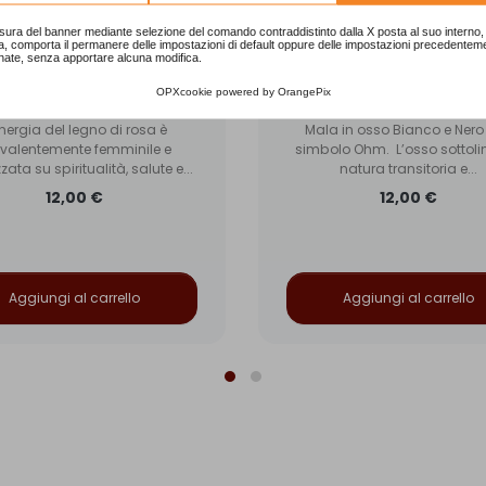
sura del banner mediante selezione del comando contraddistinto dalla X posta al suo interno, 
a, comporta il permanere delle impostazioni di default oppure delle impostazioni precedentem
nate, senza apportare alcuna modifica.
 108 grani legno di Rosa
Mala 108 grani Oh
OPXcookie
powered by
OrangePix
PAM004
PAM022O
energia del legno di rosa è
Mala in osso Bianco e Nero
valentemente femminile e
simbolo Ohm. L’osso sottoli
zata su spiritualità, salute e...
natura transitoria e...
12,00 €
12,00 €
Aggiungi al carrello
Aggiungi al carrello