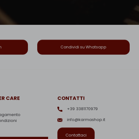
n
Condividi su Whatsapp
R CARE
CONTATTI
+39 3381170979
pagamento
info@karmashop.it
ondizioni
Contattaci