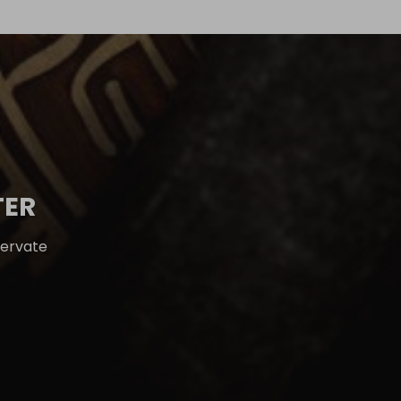
TER
servate