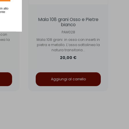
in alto
ente
m
Mala 108 grani Osso e Pietre
bianco
PAM028
 con
nea la
Mala 108 grani in osso con inserti in
pietra e metallo. L’osso sottolinea la
natura transitoria...
20,00 €
Aggiungi al carrello