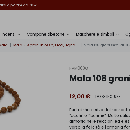
ini a partire da 70 €
Incensi
Campane tibetane
Maschere e simboli
Og
Mala
Mala 108 grani in osso, semi, legno,...
Mala 108 grani semi di Ru
PAM003Q
Mala 108 grani
12,00 €
TASSE INCLUSE
Rudraksha deriva dal sanscrito:
“occhi” o “lacrime”. Molto utili
armonia nelle relazioni ed è e
verso la felicità e l’armonia fam