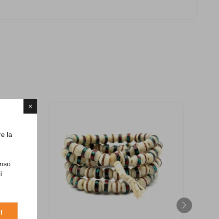
×
re la
enso
i
I