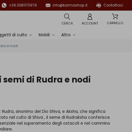
+39 3381170979
info@karmashop.it
Contattaci
CARRELLO
CERCA
ACCOUNT
getti di culto
Mobili
Altro
dra e nodi
 semi di Rudra e nodi
 Rudra, sinonimo del Dio Shiva, e Aksha, che significa
zzato nel culto di Shiva , il seme di Rudraksha conferisce
ssenziale nel superamento degli ostacoli e nel cammino
iliare.