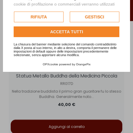
FILTRO
cookie di profilazione o commerciali verranno utilizzati
esclusivamente previa acquisizione del consenso
dell'utente e, se consentito, potrebbero essere utilizzati
RIFIUTA
GESTISCI
per personalizzare gli annunci pubblicitari. Per ulteriori
informazioni su come Google utilizza i dati raccolti,
ACCETTA TUTTI
consulta la
politica sulla privacy di Google
.
Consulta l'informativa cookie completa.
La chiusura del banner mediante selezione del comando contraddistinto
dalla X posta al suo interno, in alto a destra, comporta il permanere delle
impostazioni di default oppure delle impostazioni precedentemente
selezionate, senza apportare alcuna modifica.
OPXcookie
powered by
OrangePix
Statua Metallo Buddha della Medicina Piccola
RR017D
Nella tradizione buddista il primo gran guaritore fu lo stesso
Buddha. Generalmente noto...
40,00 €
Aggiungi al carrello