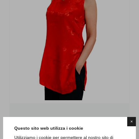
Canotta seta
×
TACC012C
Questo sito web utilizza i cookie
Canotta lunga in seta, con spacchi laterali.
Utilizziamo i cookie per permettere al nostro sito di