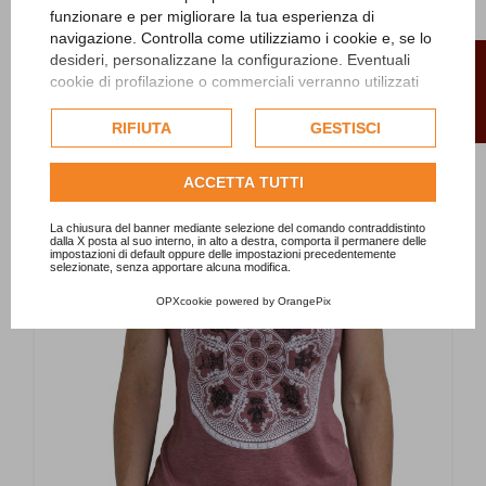
funzionare e per migliorare la tua esperienza di
25,00 €
navigazione. Controlla come utilizziamo i cookie e, se lo
FILTRO
desideri, personalizzane la configurazione. Eventuali
cookie di profilazione o commerciali verranno utilizzati
Aggiungi al carrello
esclusivamente previa acquisizione del consenso
dell'utente e, se consentito, potrebbero essere utilizzati
RIFIUTA
GESTISCI
per personalizzare gli annunci pubblicitari. Per ulteriori
informazioni su come Google utilizza i dati raccolti,
ACCETTA TUTTI
consulta la
politica sulla privacy di Google
.
Consulta l'informativa cookie completa.
La chiusura del banner mediante selezione del comando contraddistinto
dalla X posta al suo interno, in alto a destra, comporta il permanere delle
impostazioni di default oppure delle impostazioni precedentemente
selezionate, senza apportare alcuna modifica.
OPXcookie
powered by
OrangePix