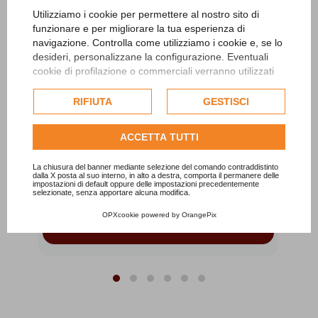
Utilizziamo i cookie per permettere al nostro sito di
funzionare e per migliorare la tua esperienza di
navigazione. Controlla come utilizziamo i cookie e, se lo
desideri, personalizzane la configurazione. Eventuali
cookie di profilazione o commerciali verranno utilizzati
esclusivamente previa acquisizione del consenso
dell'utente e, se consentito, potrebbero essere utilizzati
RIFIUTA
GESTISCI
Salopette Vestito - senape
per personalizzare gli annunci pubblicitari. Per ulteriori
TPS002C
informazioni su come Google utilizza i dati raccolti,
ACCETTA TUTTI
consulta la
politica sulla privacy di Google
.
one
Vestito a Salopette in cotone 100% con tasche e
V
spalline regolabili.
Consulta l'informativa cookie completa.
La chiusura del banner mediante selezione del comando contraddistinto
45,00 €
dalla X posta al suo interno, in alto a destra, comporta il permanere delle
impostazioni di default oppure delle impostazioni precedentemente
selezionate, senza apportare alcuna modifica.
OPXcookie
powered by
OrangePix
Aggiungi al carrello