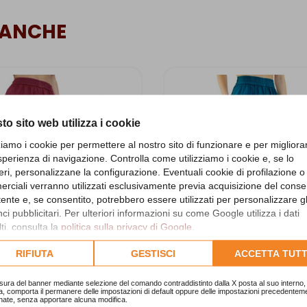
 ANCHE
to sito web utilizza i cookie
zziamo i cookie per permettere al nostro sito di funzionare e per migliora
sperienza di navigazione. Controlla come utilizziamo i cookie e, se lo
eri, personalizzane la configurazione. Eventuali cookie di profilazione o
rciali verranno utilizzati esclusivamente previa acquisizione del cons
utente e, se consentito, potrebbero essere utilizzati per personalizzare gl
i pubblicitari. Per ulteriori informazioni su come Google utilizza i dati
ti, consulta la
politica sulla privacy di Google
.
lta l'informativa cookie completa.
RIFIUTA
GESTISCI
ACCETTA TUTT
loni Larghi - Rosso scuro
Pantaloni Larghi - Turc
sura del banner mediante selezione del comando contraddistinto dalla X posta al suo interno, 
a, comporta il permanere delle impostazioni di default oppure delle impostazioni precedentem
TPD044G
TPD044T
nate, senza apportare alcuna modifica.