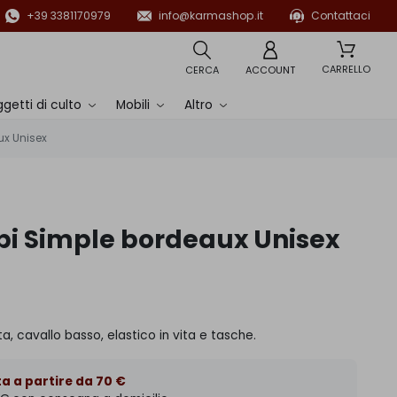
+39 3381170979
info@karmashop.it
Contattaci
CARRELLO
CERCA
ACCOUNT
getti di culto
Mobili
Altro
ux Unisex
bi Simple bordeaux Unisex
ta, cavallo basso, elastico in vita e tasche.
a a partire da 70 €