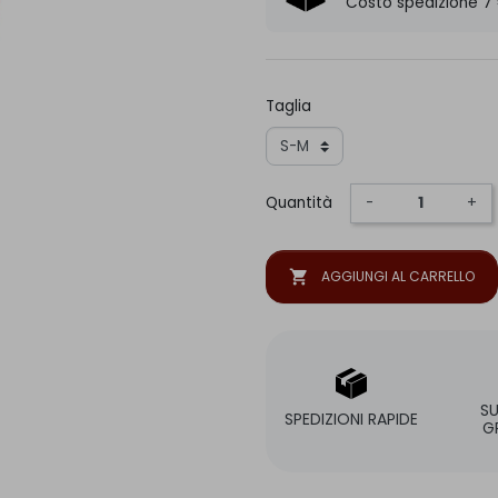
Costo spedizione 7
Taglia
Quantità
-
+
shopping_cart
AGGIUNGI AL CARRELLO
S
SPEDIZIONI RAPIDE
G