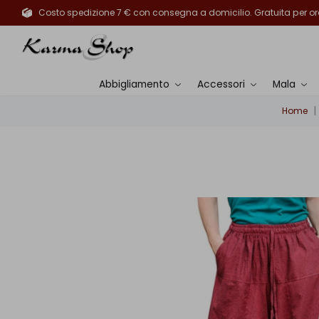
Costo spedizione 7 € con consegna a domicilio. Gratuita per ord
Abbigliamento
Accessori
Mala
Home