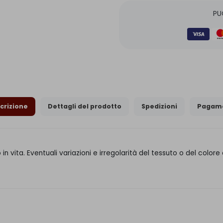
PU
crizione
Dettagli del prodotto
Spedizioni
Pagame
in vita. Eventuali variazioni e irregolarità del tessuto o del col