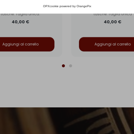
aloni in tela di cotone con
Pantaloni in tela di cotone
OPXcookie
powered by
OrangePix
lo normale, elastico in vita e
cavallo normale, elastico in 
tasche. Taglia unica.
tasche. Taglia Unica
40,00 €
40,00 €
Aggiungi al carrello
Aggiungi al carrello