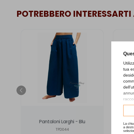
POTREBBERO INTERESSARTI
Ques
Utili
tua e
desid
comme
dell'
annunc
raccol
Consu
Pantaloni Larghi - Blu
Panta
La chiu
a destr
TPD044
selezio