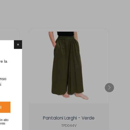
×
re la
enso
i
I
hese
Pantaloni Larghi - Verde
in alto
ente
TPD044V