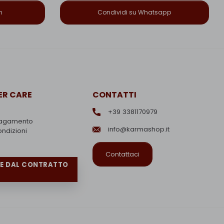
n
Condividi su Whatsapp
R CARE
CONTATTI
+39 3381170979
pagamento
info@karmashop.it
ondizioni
Contattaci
RE DAL CONTRATTO