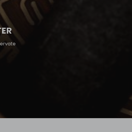
TER
servate