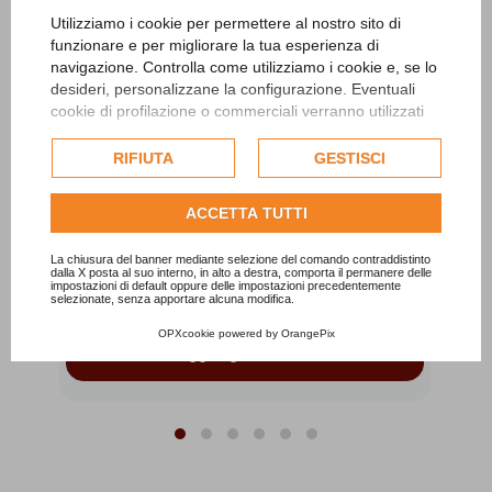
Utilizziamo i cookie per permettere al nostro sito di
funzionare e per migliorare la tua esperienza di
navigazione. Controlla come utilizziamo i cookie e, se lo
desideri, personalizzane la configurazione. Eventuali
cookie di profilazione o commerciali verranno utilizzati
esclusivamente previa acquisizione del consenso
dell'utente e, se consentito, potrebbero essere utilizzati
RIFIUTA
GESTISCI
Pantaloni Afgani Simple
per personalizzare gli annunci pubblicitari. Per ulteriori
TP0019S
informazioni su come Google utilizza i dati raccolti,
ACCETTA TUTTI
consulta la
politica sulla privacy di Google
.
 ai
Pantaloni afgani da uomo con cavallo medio
basso, elastico in vita (nella parte posteriore),...
Consulta l'informativa cookie completa.
La chiusura del banner mediante selezione del comando contraddistinto
35,00 €
dalla X posta al suo interno, in alto a destra, comporta il permanere delle
impostazioni di default oppure delle impostazioni precedentemente
selezionate, senza apportare alcuna modifica.
OPXcookie
powered by
OrangePix
Aggiungi al carrello