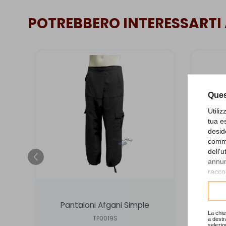
POTREBBERO INTERESSARTI
Ques
Utili
tua e
desid
comme
dell'
annunc
raccol
Consu
Pantaloni Afgani Simple
P
La chiu
TP0019S
a destr
selezio