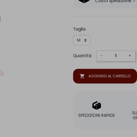
Costo spedizione 7
Taglia
Quantità
-
+
shopping_cart
AGGIUNGI AL CARRELLO
S
SPEDIZIONI RAPIDE
G