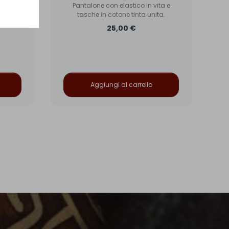
ne
Pantalone con elastico in vita e
nchi da
tasche in cotone tinta unita.
on...
25,00 €
Aggiungi al carrello