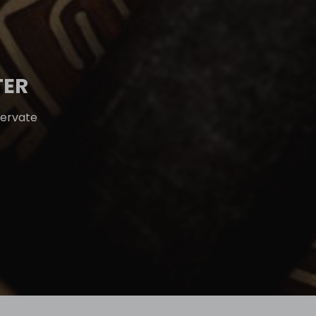
TER
servate