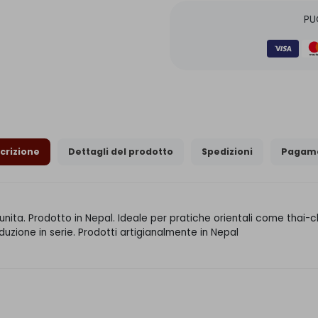
PU
crizione
Dettagli del prodotto
Spedizioni
Pagame
nita. Prodotto in Nepal. Ideale per pratiche orientali come thai-chi
zione in serie. Prodotti artigianalmente in Nepal