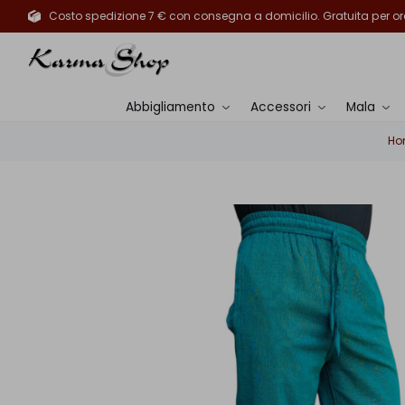
Costo spedizione 7 € con consegna a domicilio. Gratuita per ord
Abbigliamento
Accessori
Mala
Ho