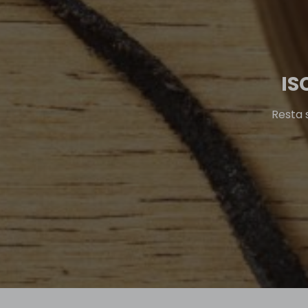
IS
Resta 