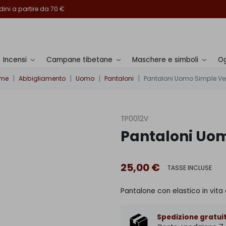
ini a partire da 70 €
Incensi
Campane tibetane
Maschere e simboli
Og
me
Abbigliamento
Uomo
Pantaloni
Pantaloni Uomo Simple Ve
TP0012V
Pantaloni Uo
25,00 €
TASSE INCLUSE
Pantalone con elastico in vita 
Spedizione gratuit