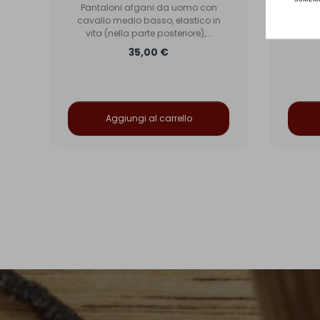
Pantaloni afgani da uomo con
Pant
da
cavallo medio basso, elastico in
e
vita (nella parte posteriore),...
35,00 €
Aggiungi al carrello