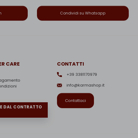
n
Condividi su Whatsapp
R CARE
CONTATTI
+39 3381170979
pagamento
info@karmashop.it
ondizioni
Contattaci
RE DAL CONTRATTO