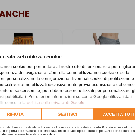
 ANCHE
to sito web utilizza i cookie
zziamo i cookie per permettere al nostro sito di funzionare e per migliora
sperienza di navigazione. Controlla come utilizziamo i cookie e, se lo
eri, personalizzane la configurazione. Eventuali cookie di profilazione o
rciali verranno utilizzati esclusivamente previa acquisizione del cons
utente e, se consentito, potrebbero essere utilizzati per personalizzare gl
i pubblicitari. Per ulteriori informazioni su come Google utilizza i dati
ti, consulta la
politica sulla privacy di Google
.
lta l'informativa cookie completa.
RIFIUTA
GESTISCI
ACCETTA TUTT
antaloni uomo righe
Pantaloni Thai grigi
sura del banner mediante selezione del comando contraddistinto dalla X posta al suo interno, 
TP0006B
TPD014E
a, comporta il permanere delle impostazioni di default oppure delle impostazioni precedentem
nate, senza apportare alcuna modifica.