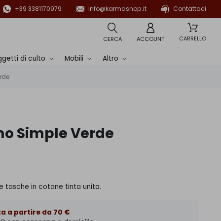
+39 3381170979
info@karmashop.it
Contattaci
CARRELLO
CERCA
ACCOUNT
getti di culto
Mobili
Altro
rde
mo Simple Verde
e tasche in cotone tinta unita.
a a partire da 70 €