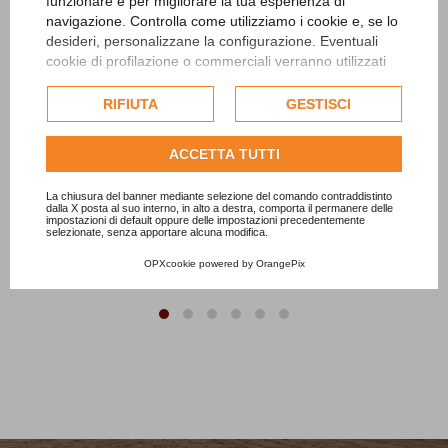
funzionare e per migliorare la tua esperienza di
navigazione. Controlla come utilizziamo i cookie e, se lo
desideri, personalizzane la configurazione. Eventuali
cookie di profilazione o commerciali verranno utilizzati
Borsa piccola specchi Nera
esclusivamente previa acquisizione del consenso
TBS001A
dell'utente e, se consentito, potrebbero essere utilizzati
RIFIUTA
GESTISCI
per personalizzare gli annunci pubblicitari. Per ulteriori
di
Piccola borsa in raso con specchietti
informazioni su come Google utilizza i dati raccolti,
Prezzo base
ACCETTA TUTTI
8,00 €
-50%
consulta la
politica sulla privacy di Google
.
4,00 €
Consulta l'informativa cookie completa.
La chiusura del banner mediante selezione del comando contraddistinto
dalla X posta al suo interno, in alto a destra, comporta il permanere delle
impostazioni di default oppure delle impostazioni precedentemente
selezionate, senza apportare alcuna modifica.
Aggiungi al carrello
OPXcookie
powered by
OrangePix