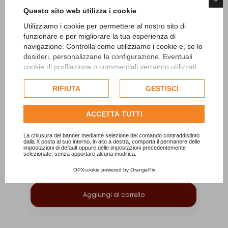
Questo sito web utilizza i cookie
Utilizziamo i cookie per permettere al nostro sito di
funzionare e per migliorare la tua esperienza di
navigazione. Controlla come utilizziamo i cookie e, se lo
desideri, personalizzane la configurazione. Eventuali
cookie di profilazione o commerciali verranno utilizzati
esclusivamente previa acquisizione del consenso
dell'utente e, se consentito, potrebbero essere utilizzati
RIFIUTA
GESTISCI
per personalizzare gli annunci pubblicitari. Per ulteriori
Mala Da Polso Legno Di Sandalo
informazioni su come Google utilizza i dati raccolti,
ACCETTA TUTTI
consulta la
politica sulla privacy di Google
.
PMAP001
Mala da polso in legno di sandalo. La fragranza
L’
Consulta l'informativa cookie completa.
La chiusura del banner mediante selezione del comando contraddistinto
dalla X posta al suo interno, in alto a destra, comporta il permanere delle
naturalmente sprigionata da questo legno ha il...
impostazioni di default oppure delle impostazioni precedentemente
selezionate, senza apportare alcuna modifica.
9,00 €
OPXcookie
powered by
OrangePix
Aggiungi al carrello