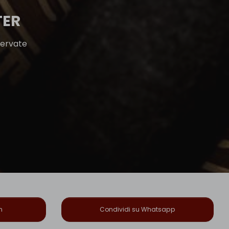
TER
servate
n
Condividi su Whatsapp