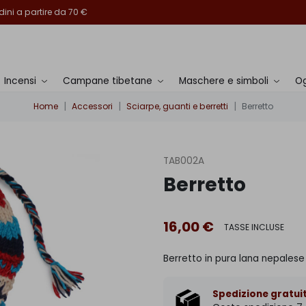
ini a partire da 70 €
Incensi
Campane tibetane
Maschere e simboli
Og
Home
Accessori
Sciarpe, guanti e berretti
Berretto
TAB002A
Berretto
16,00 €
TASSE INCLUSE
Berretto in pura lana nepalese 
Spedizione gratuit