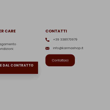
R CARE
CONTATTI
+39 3381170979
pagamento
info@karmashop.it
ondizioni
Contattaci
RE DAL CONTRATTO