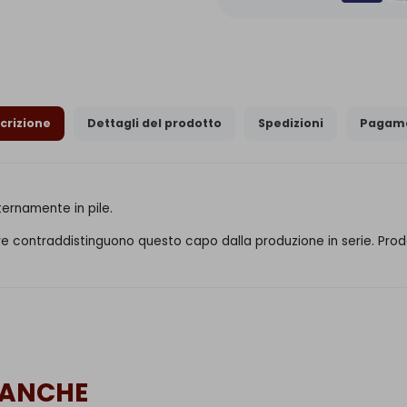
crizione
Dettagli del prodotto
Spedizioni
Pagame
ternamente in pile.
lore contraddistinguono questo capo dalla produzione in serie. Prod
 ANCHE