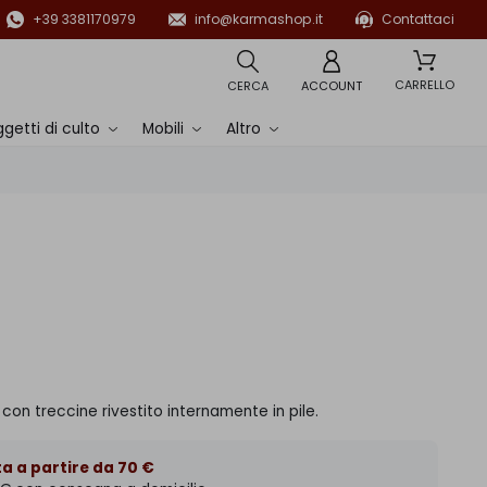
+39 3381170979
info@karmashop.it
Contattaci
CARRELLO
CERCA
ACCOUNT
getti di culto
Mobili
Altro
con treccine rivestito internamente in pile.
a a partire da 70 €