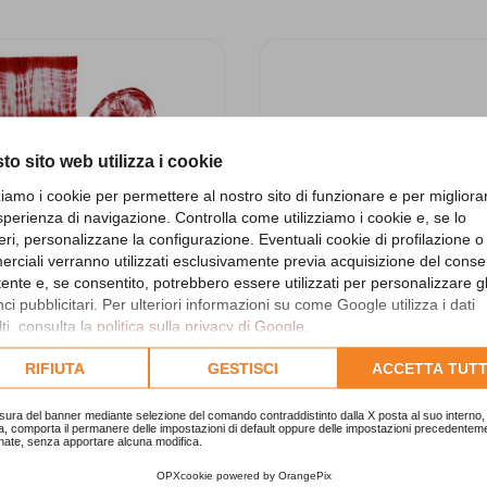
to sito web utilizza i cookie
zziamo i cookie per permettere al nostro sito di funzionare e per migliora
sperienza di navigazione. Controlla come utilizziamo i cookie e, se lo
eri, personalizzane la configurazione. Eventuali cookie di profilazione o
rciali verranno utilizzati esclusivamente previa acquisizione del cons
utente e, se consentito, potrebbero essere utilizzati per personalizzare gl
i pubblicitari. Per ulteriori informazioni su come Google utilizza i dati
ti, consulta la
politica sulla privacy di Google
.
lta l'informativa cookie completa.
RIFIUTA
GESTISCI
ACCETTA TUTT
ulard Goffrato Rosso
Fascia in lana rosso s
SF0015GA
TAAF12C
sura del banner mediante selezione del comando contraddistinto dalla X posta al suo interno, 
a, comporta il permanere delle impostazioni di default oppure delle impostazioni precedentem
lard in viscosa con frange,
Fascia in lana. Prodotta da ar
nate, senza apportare alcuna modifica.
rato e colorazione a batik.
nepalesi con la calda la
himalayana, foderata..
OPXcookie
powered by
OrangePix
10,00 €