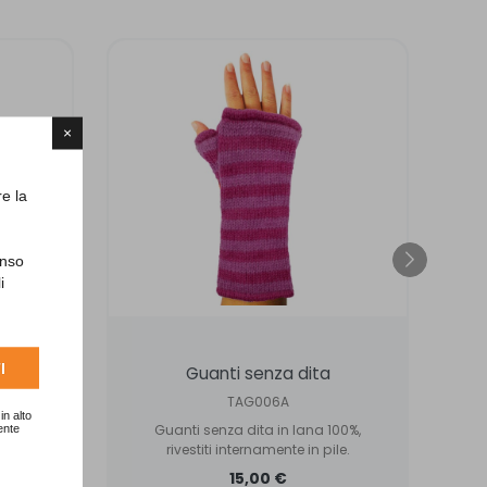
×
re la
enso
i
I
curo
Guanti senza dita
TAG006A
in alto
ente
tigiani
Guanti senza dita in lana 100%,
na
rivestiti internamente in pile.
.
15,00 €