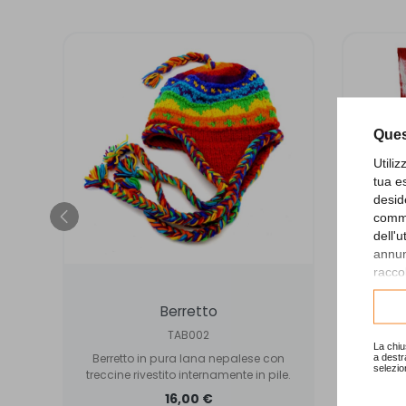
Ques
Utili
tua e
desid
comme
dell'
annunc
raccol
Consu
a
Berretto
Fo
TAB002
La chiu
a destr
a
Berretto in pura lana nepalese con
Fou
selezio
treccine rivestito internamente in pile.
goff
16,00 €