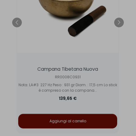
Campana Tibetana Nuova
RR0008C0931
Lo
Nota: LA#3 227 Hz Peso : 931 gr Diam. : 17,5 cm Lo stick
N
è compreso con la campana...
139,65 €
Aggiungi al carrello