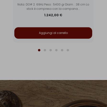
Lo
Nota: DO# 2 69Hz Peso : 5400 gr Diam. : 38 cm Lo
N
stick è compreso con la campana...
1.242,00 €
Aggiungi al carrello