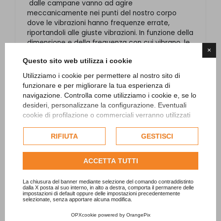
dalle campane vanno ad agire
meccanicamente nei punti del nostro corpo
dove le vibrazioni hanno frequenze errate,
riportandoli alle giuste vibrazioni. In funzione della
dimensione e della frequenza con cui vibrano, le
×
campane possono essere utilizzate nella parte
Questo sito web utilizza i cookie
fisica del nostro corpo (dalla vita in giù) -
campane di grandi dimensioni, nella parte
Utilizziamo i cookie per permettere al nostro sito di
emotiva (dalla vita al collo) campane di medie
funzionare e per migliorare la tua esperienza di
dimensioni e nella parte cognitiva (testa)
navigazione. Controlla come utilizziamo i cookie e, se lo
campane medio piccole.
desideri, personalizzane la configurazione. Eventuali
cookie di profilazione o commerciali verranno utilizzati
In ogni caso non esistono regole rigide per
esclusivamente previa acquisizione del consenso
l'utilizzo delle campane, la componente emotiva
dell'utente e, se consentito, potrebbero essere utilizzati
RIFIUTA
GESTISCI
è sempre dominante.
per personalizzare gli annunci pubblicitari. Per ulteriori
informazioni su come Google utilizza i dati raccolti,
ACCETTA TUTTI
consulta la
politica sulla privacy di Google
.
Consulta l'informativa cookie completa.
La chiusura del banner mediante selezione del comando contraddistinto
dalla X posta al suo interno, in alto a destra, comporta il permanere delle
impostazioni di default oppure delle impostazioni precedentemente
POTREBBERO INTERESSARTI
selezionate, senza apportare alcuna modifica.
ANCHE
OPXcookie
powered by
OrangePix