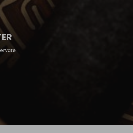
TER
servate