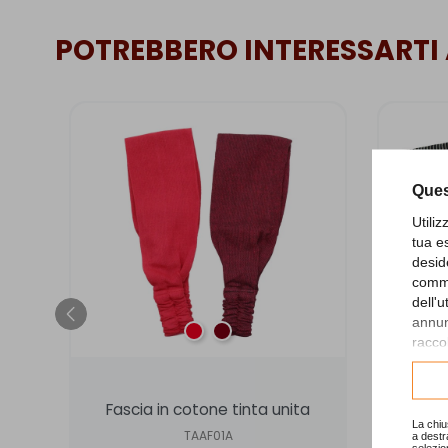
POTREBBERO INTERESSARTI
Ques
Utili
tua e
desid
comme
dell'
annunc
o
Rosso
Bordeaux
raccol
Consu
Fascia in cotone tinta unita
Fa
La chiu
TAAF01A
a destr
selezio