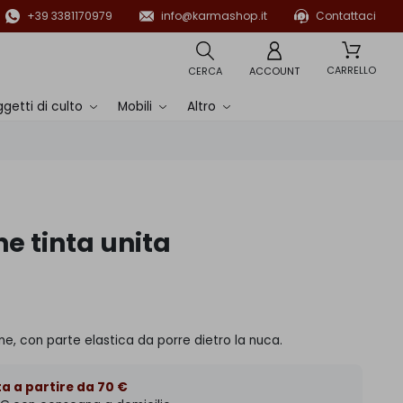
+39 3381170979
info@karmashop.it
Contattaci
CARRELLO
CERCA
ACCOUNT
getti di culto
Mobili
Altro
ne tinta unita
one, con parte elastica da porre dietro la nuca.
a a partire da 70 €