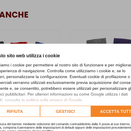
 ANCHE
to sito web utilizza i cookie
zziamo i cookie per permettere al nostro sito di funzionare e per migliora
sperienza di navigazione. Controlla come utilizziamo i cookie e, se lo
eri, personalizzane la configurazione. Eventuali cookie di profilazione o
rciali verranno utilizzati esclusivamente previa acquisizione del cons
utente e, se consentito, potrebbero essere utilizzati per personalizzare gl
i pubblicitari. Per ulteriori informazioni su come Google utilizza i dati
Rosso
Viola
Nero
Grigio
Viola
ti, consulta la
politica sulla privacy di Google
.
lta l'informativa cookie completa.
RIFIUTA
GESTISCI
ACCETTA TUTT
scia in cotone a righe
Fascia in cotone tinta 
sura del banner mediante selezione del comando contraddistinto dalla X posta al suo interno, 
TAAF01C
TAAF01B
a, comporta il permanere delle impostazioni di default oppure delle impostazioni precedentem
nate, senza apportare alcuna modifica.