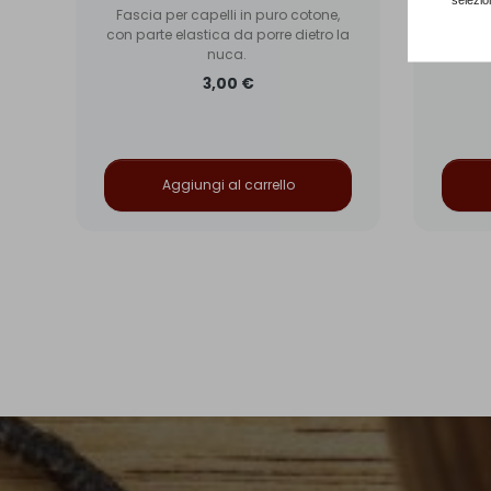
,
Fascia per capelli in puro cotone,
Fasci
la
con parte elastica da porre dietro la
con par
nuca.
3,00 €
Aggiungi al carrello