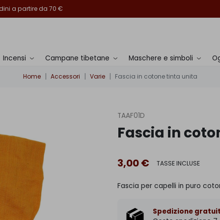
ini a partire da 70 €
Incensi
Campane tibetane
Maschere e simboli
Og
Home
Accessori
Varie
Fascia in cotone tinta unita
TAAF01D
Fascia in coto
3,00 €
TASSE INCLUSE
Fascia per capelli in puro cot
Spedizione gratuit