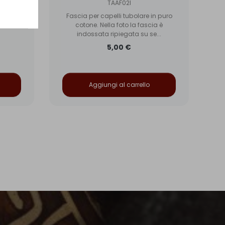
TAAF02I
otone,
etro la
Fascia per capelli tubolare in puro
co
cotone. Nella foto la fascia è
indossata ripiegata su se...
5,00 €
Aggiungi al carrello