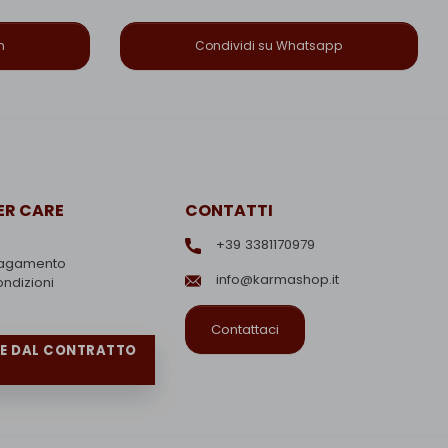
n
Condividi su Whatsapp
R CARE
CONTATTI
+39 3381170979
pagamento
info@karmashop.it
ondizioni
Contattaci
RE DAL CONTRATTO