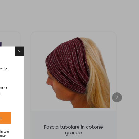
×
re la
enso
i
I
unita
Fascia tubolare in cotone
in alto
grande
ente