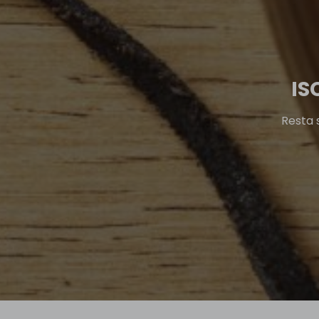
IS
Resta 