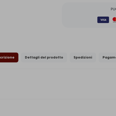
PU
crizione
Dettagli del prodotto
Spedizioni
Pagame