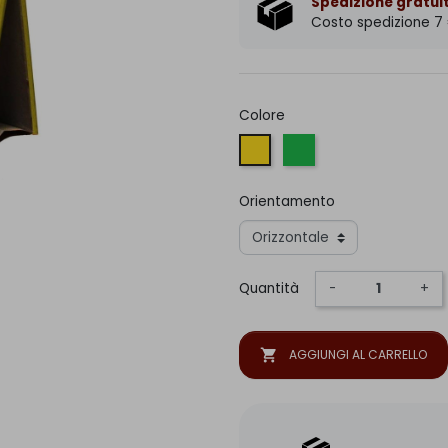
Spedizione gratuit
Costo spedizione 7
Colore
Giallo Scuro
Verde chiaro
Orientamento
Quantità
-
+
shopping_cart
AGGIUNGI AL CARRELLO