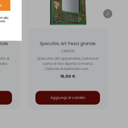
I
in alto
ente
ande
Specchio Art Pesci grande
CMA013
rta di
Specchio da appendere, cornice in
S
ntata
carta di riso dipinto a mano.
.
L'articolo è realizzato con...
15,00 €
Aggiungi al carrello