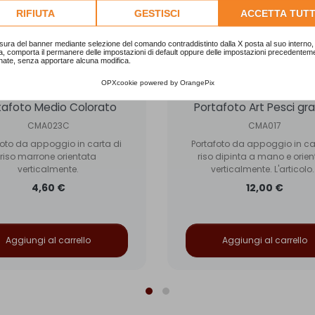
lta l'informativa cookie completa.
RIFIUTA
GESTISCI
ACCETTA TUTT
sura del banner mediante selezione del comando contraddistinto dalla X posta al suo interno, 
a, comporta il permanere delle impostazioni di default oppure delle impostazioni precedentem
nate, senza apportare alcuna modifica.
OPXcookie
powered by
OrangePix
tafoto Medio Colorato
Portafoto Art Pesci gr
CMA023C
CMA017
foto da appoggio in carta di
Portafoto da appoggio in ca
riso marrone orientata
riso dipinta a mano e orie
verticalmente.
verticalmente. L'articolo..
4,60 €
12,00 €
Aggiungi al carrello
Aggiungi al carrello