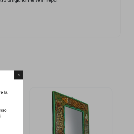
otto artigianalmente in Nepal
×
re la
enso
i