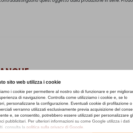
olo contraddistinguono quest'oggetto dalla produzione in serie. Prod
 ANCHE
to sito web utilizza i cookie
zziamo i cookie per permettere al nostro sito di funzionare e per migliora
sperienza di navigazione. Controlla come utilizziamo i cookie e, se lo
eri, personalizzane la configurazione. Eventuali cookie di profilazione o
rciali verranno utilizzati esclusivamente previa acquisizione del cons
utente e, se consentito, potrebbero essere utilizzati per personalizzare gl
i pubblicitari. Per ulteriori informazioni su come Google utilizza i dati
ti, consulta la
politica sulla privacy di Google
.