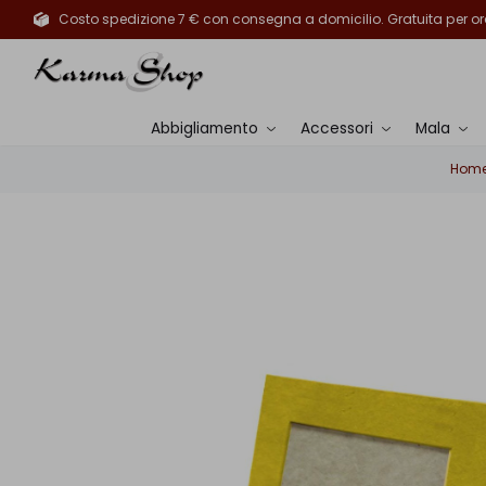
Costo spedizione 7 € con consegna a domicilio. Gratuita per ord
Abbigliamento
Accessori
Mala
Hom