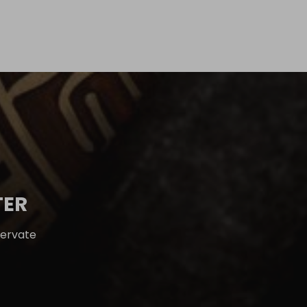
TER
servate