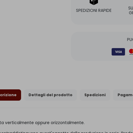
S
SPEDIZIONI RAPIDE
G
PU
crizione
Dettagli del prodotto
Spedizioni
Pagame
ata verticalmente oppure orizzontalmente.