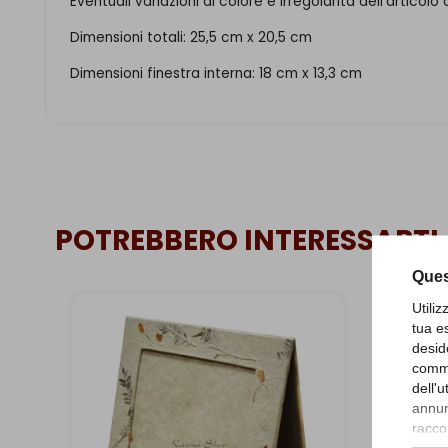
Eventuali variazioni di colore e irregolarità dell'artic
Dimensioni totali: 25,5 cm x 20,5 cm
Dimensioni finestra interna: 18 cm x 13,3 cm
POTREBBERO INTERESSARTI
Ques
Utili
tua e
desid
comme
dell'
annunc
raccol