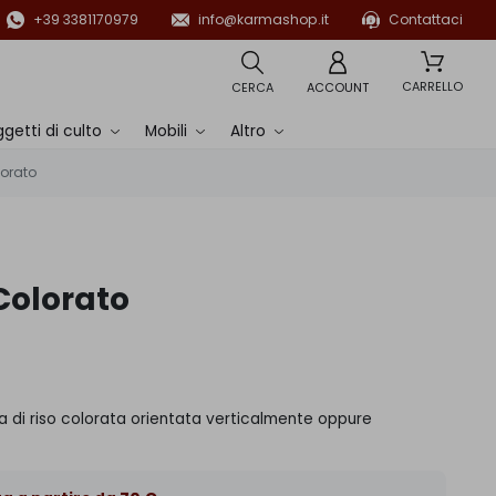
+39 3381170979
info@karmashop.it
Contattaci
CARRELLO
CERCA
ACCOUNT
getti di culto
Mobili
Altro
lorato
Colorato
a di riso colorata orientata verticalmente oppure