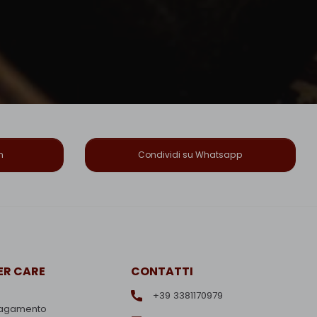
n
Condividi su Whatsapp
R CARE
CONTATTI
+39 3381170979
pagamento