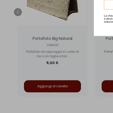
Consu
La chiu
a destr
selezio
o
Portafoto Big Natural
Por
CMA021
i
Portafoto da appoggio in carta di
Porta
riso con foglie e fiori.
6,00 €
Aggiungi al carrello