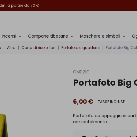
ini a partire da 70 €
Incensi
Campane tibetane
Maschere e simboli
Og
e
Altro
Carta di riso e libri
Portafoto e quaderni
Portafoto Big Co
CM021C
Portafoto Big 
6,00 €
TASSE INCLUSE
Portafoto da appoggio in cart
orizzontalmente.