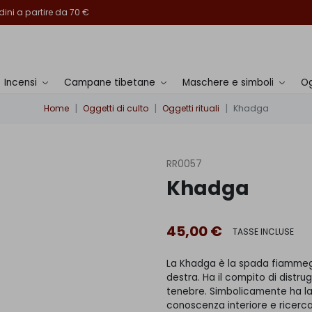
ini a partire da 70 €
Incensi
Campane tibetane
Maschere e simboli
Og
Home
Oggetti di culto
Oggetti rituali
Khadga
RR0057
Khadga
45,00 €
TASSE INCLUSE
La Khadga è la spada fiammeg
destra. Ha il compito di distru
tenebre. Simbolicamente ha la f
conoscenza interiore e ricerca 