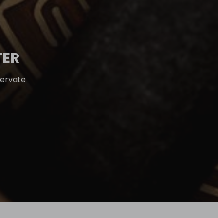
TER
servate