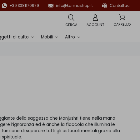
+39 3381170979
info@karmashop.it
Contattaci
CARRELLO
CERCA
ACCOUNT
getti di culto
Mobili
Altro
giante della saggezza che Manjushri tiene nella mano
ggere l’ignoranza ed è anche la fiaccola che illumina le
unzione di superare tutti gli ostacoli mentali grazie alla
spirituale.