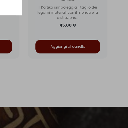
o un
ce un
Il Kartika simboleggia il taglio dei
l
...
legami materiali con il mondo e la
distruzione...
45,00 €
Aggiungi al carrello