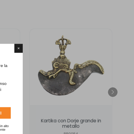
×
re la
enso
i
I
e
Kartika con Dorje grande in
metallo
in alto
ente
RR0054