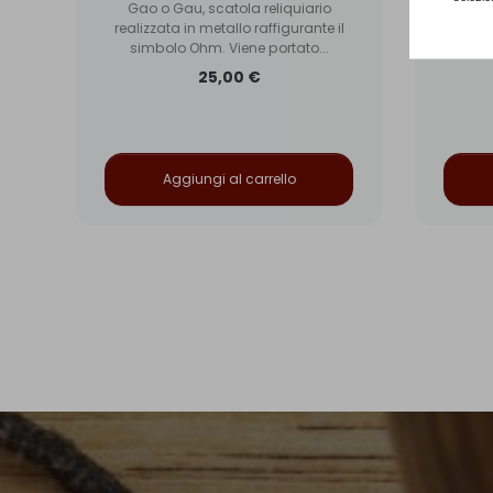
il
Gao o Gau, scatola reliquiario
Garuda
 lo
realizzata in metallo raffigurante il
serve 
simbolo Ohm. Viene portato...
25,00 €
Aggiungi al carrello