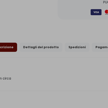
PU
crizione
Dettagli del prodotto
Spedizioni
Pagame
m circa