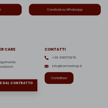
n
Condividi su Whatsapp
R CARE
CONTATTI
+39 3381170979
pagamento
info@karmashop.it
ondizioni
Contattaci
RE DAL CONTRATTO