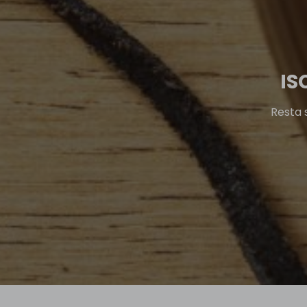
IS
Resta 