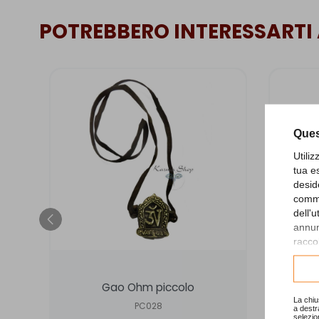
POTREBBERO INTERESSARTI
Ques
Utili
tua e
desid
comme
dell'
annunc
raccol
Consu
Gao Ohm piccolo
Talis
La chiu
PC028
a destr
selezio