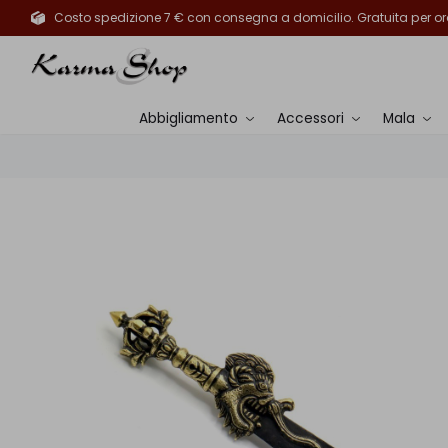
Costo spedizione 7 € con consegna a domicilio. Gratuita per ord
Abbigliamento
Accessori
Mala