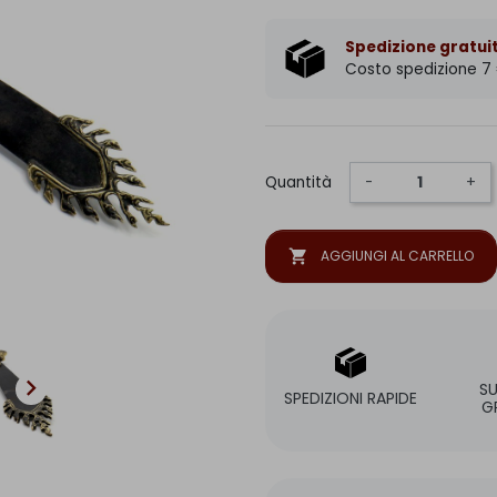
Spedizione gratuit
Costo spedizione 7
Quantità
-
+
shopping_cart
AGGIUNGI AL CARRELLO

S
SPEDIZIONI RAPIDE
G