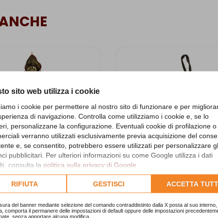
 ANCHE
to sito web utilizza i cookie
zziamo i cookie per permettere al nostro sito di funzionare e per migliora
sperienza di navigazione. Controlla come utilizziamo i cookie e, se lo
eri, personalizzane la configurazione. Eventuali cookie di profilazione o
rciali verranno utilizzati esclusivamente previa acquisizione del cons
utente e, se consentito, potrebbero essere utilizzati per personalizzare gl
i pubblicitari. Per ulteriori informazioni su come Google utilizza i dati
ti, consulta la
politica sulla privacy di Google
.
lta l'informativa cookie completa.
RIFIUTA
GESTISCI
ACCETTA TUTT
mano di Garuda in bronzo
Pendente Scorpion
sura del banner mediante selezione del comando contraddistinto dalla X posta al suo interno, 
CITI050B
CITI020A
a, comporta il permanere delle impostazioni di default oppure delle impostazioni precedentem
nate, senza apportare alcuna modifica.