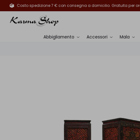
Costo spedizione 7 € con consegna a domicilio. Gratuita per ord
Abbigliamento
Accessori
Mala