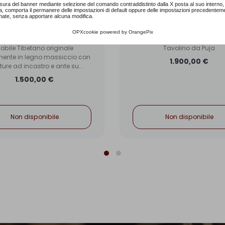
sura del banner mediante selezione del comando contraddistinto dalla X posta al suo interno, 
a, comporta il permanere delle impostazioni di default oppure delle impostazioni precedentem
nate, senza apportare alcuna modifica.
Cabinet Tibetano
Tavolino da Puja
OPXcookie
powered by
OrangePix
MT026
MT032
obile Tibetano originale
Tavolino da Puja
mente in legno massiccio con
1.900,00 €
ture ad incastro e ante su...
1.500,00 €
Non disponibile
Non disponibile