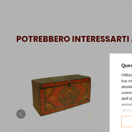
POTREBBERO INTERESSARTI
Ques
Utili
tua e
desid
comme
dell'
annunc
raccol
Consu