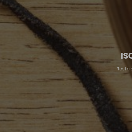
IS
Resta 