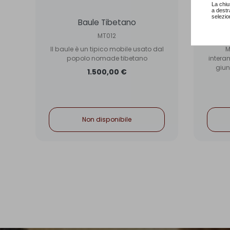
La chiu
a destr
selezio
Baule Tibetano
MT012
Il baule è un tipico mobile usato dal
M
e
popolo nomade tibetano
intera
no
giun
1.500,00 €
Non disponibile