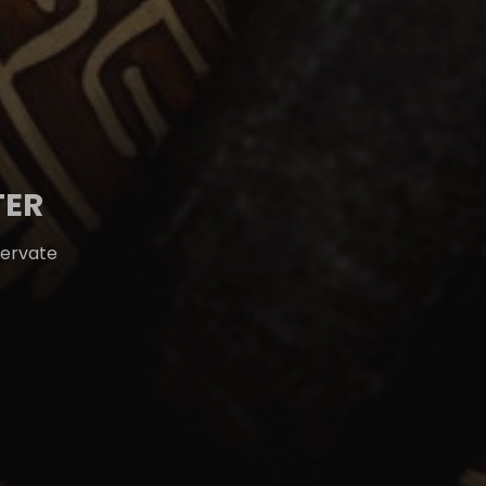
TER
servate