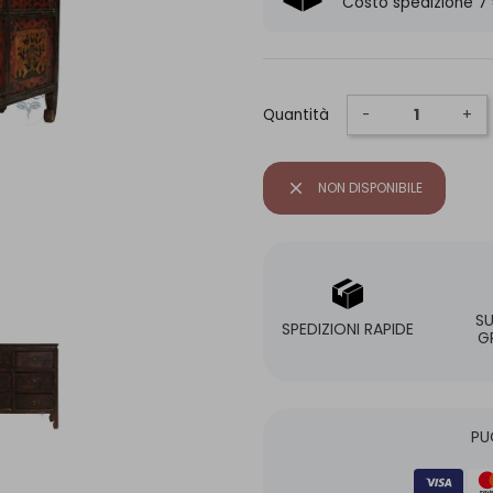
Costo spedizione 7
Quantità
-
+
close
NON DISPONIBILE
S
SPEDIZIONI RAPIDE
G
PU