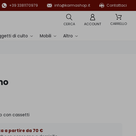
+39 3381170979
info@karmashop.it
Contattaci
CARRELLO
CERCA
ACCOUNT
getti di culto
Mobili
Altro
no
o con cassetti
a a partire da 70 €