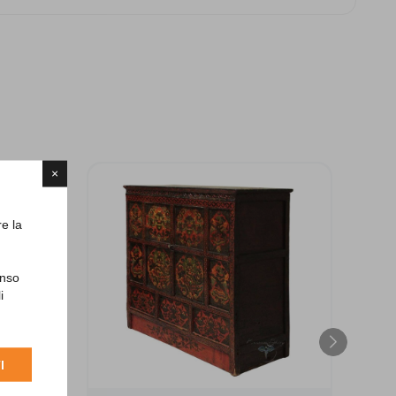
×
re la
enso
i
I