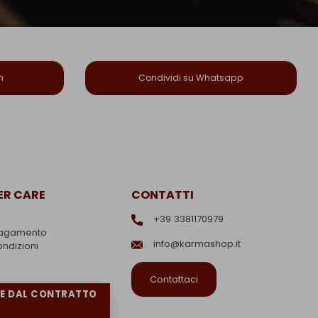
n
Condividi su Whatsapp
R CARE
CONTATTI
+39 3381170979
pagamento
info@karmashop.it
ondizioni
Contattaci
RE DAL CONTRATTO