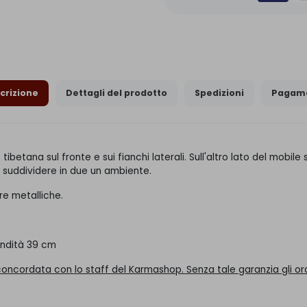
crizione
Dettagli del prodotto
Spedizioni
Pagame
tibetana sul fronte e sui fianchi laterali. Sull'altro lato del mobil
r suddividere in due un ambiente.
re metalliche.
ondità 39 cm
 concordata con lo staff del Karmashop. Senza tale garanzia gli 